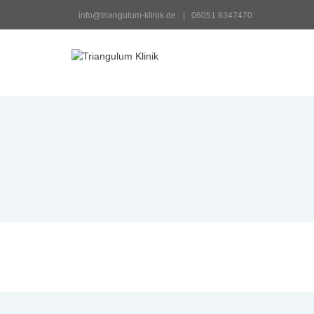
 info@triangulum-klinik.de
 |   06051 8347470