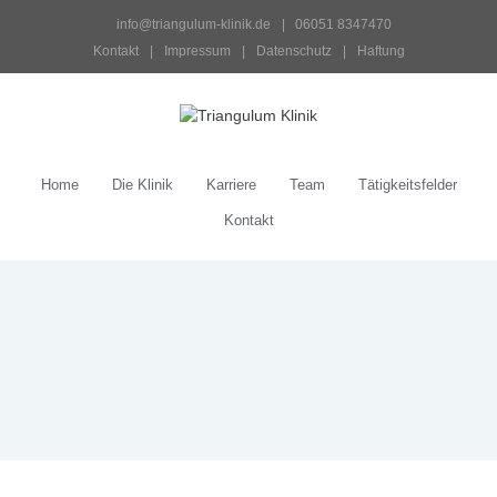
 info@triangulum-klinik.de
 |   06051 8347470
Kontakt
 | 
Impressum
 | 
Datenschutz
 | 
Haftung
Home
Die Klinik
Karriere
Team
Tätigkeitsfelder
Kontakt