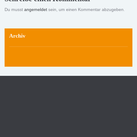
Du musst
angemeldet
sein, um einen Kommentar abzugeben.
Archiv
Triangulum Klinik