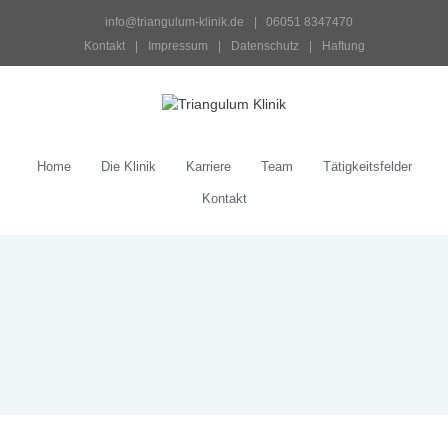
 info@triangulum-klinik.de
 |   06051 8347470
Kontakt
 | 
Impressum
 | 
Datenschutz
 | 
Haftung
Home
Die Klinik
Karriere
Team
Tätigkeitsfelder
Kontakt