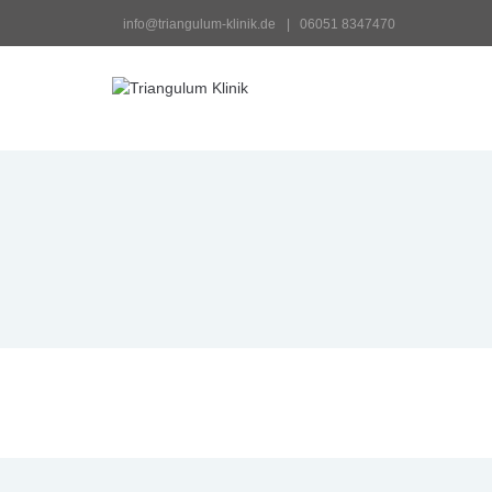
 info@triangulum-klinik.de
 |   06051 8347470